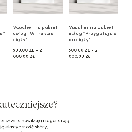
t
Voucher na pakiet
Voucher na pakiet
ie"
usług "W trakcie
usług "Przygotuj się
ciąży"
do ciąży"
500,00
ZŁ
–
2
500,00
ZŁ
–
2
Z
Z
000,00
ZŁ
000,00
ZŁ
A
A
K
K
R
R
E
E
S
S
C
C
E
E
kuteczniejsze?
N
N
:
:
O
O
tensywnie nawilżają i regenerują,
D
D
ją elastyczność skóry,