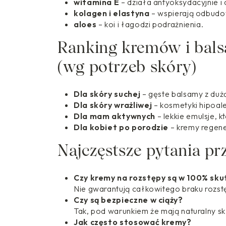
witamina E
– działa antyoksydacyjnie i
0
kolagen i elastyna
– wspierają odbudow
5
0
aloes
– koi i łagodzi podrażnienia.
0
,
0
0
Ranking kremów i bal
,
0
0
(wg potrzeb skóry)
0
Z
Ł
Z
D
Dla skóry suchej
– gęste balsamy z duż
Ł
O
Dla skóry wrażliwej
– kosmetyki hipoal
D
Dla mam aktywnych
– lekkie emulsje, k
O
2
Dla kobiet po porodzie
– kremy regene
0
Najczęstsze pytania p
2
0
0
0
0
,
Czy kremy na rozstępy są w 100% sk
0
0
Nie gwarantują całkowitego braku rozstę
,
0
0
Czy są bezpieczne w ciąży?
0
Z
Tak, pod warunkiem że mają naturalny sk
Ł
Jak często stosować kremy?