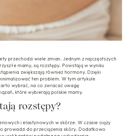
iety przechodzi wiele zmian. Jednym z najczęstszych
rzyszłe mamy, są rozstępy. Powstają w wyniku
stąpienia zwiększają również hormony. Dzięki
inimalizować ten problem. W tym artykule
warto wybrać, na co zwracać uwagę
iązań, które wybierają polskie mamy.
tają rozstępy?
enowych i elastynowych w skórze. W czasie ciąży
, co prowadzi do przeciążenia skóry. Dodatkowo
co jest bardziej podatna na uszkodzenia.