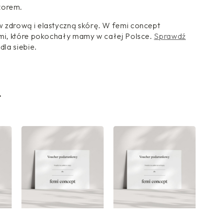
Ł
Ł
czorem.
w zdrową i elastyczną skórę. W femi concept
ami, które pokochały mamy w całej Polsce.
Sprawdź
dla siebie.
i