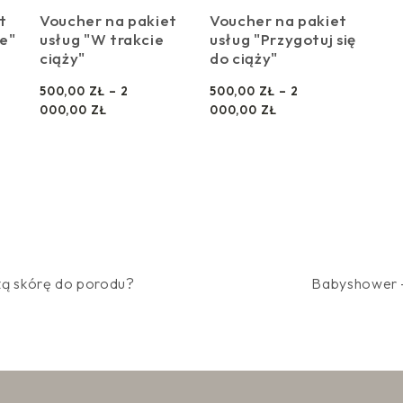
t
Voucher na pakiet
Voucher na pakiet
ie"
usług "W trakcie
usług "Przygotuj się
ciąży"
do ciąży"
500,00
ZŁ
–
2
500,00
ZŁ
–
2
Z
Z
000,00
ZŁ
000,00
ZŁ
A
A
K
K
R
R
E
E
S
S
C
C
E
E
N
N
:
:
ą skórę do porodu?
Babyshower –
O
O
D
D
5
5
0
0
0
0