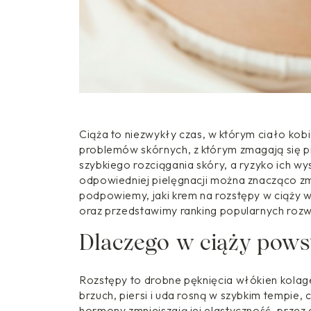
Ciąża to niezwykły czas, w którym ciało kob
problemów skórnych, z którym zmagają się p
szybkiego rozciągania skóry, a ryzyko ich wy
odpowiedniej pielęgnacji można znacząco zm
podpowiemy, jaki krem na rozstępy w ciąży 
oraz przedstawimy ranking popularnych rozw
Dlaczego w ciąży pows
Rozstępy to drobne pęknięcia włókien kolag
brzuch, piersi i uda rosną w szybkim tempie
hormony zmniejszają jej elastyczność, przez 