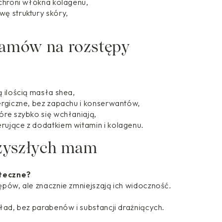
 chroni włókna kolagenu,
5
5
ę struktury skóry,
0
0
0
0
,
,
samów na rozstępy
0
0
0
0
Z
Z
Ł
Ł
ą ilością masła shea,
D
D
ergiczne, bez zapachu i konserwantów,
O
O
tóre szybko się wchłaniają,
rujące z dodatkiem witamin i kolagenu.
2
2
rzyszłych mam
0
0
0
0
0
0
uteczne?
,
,
pów, ale znacznie zmniejszają ich widoczność.
0
0
0
0
ład, bez parabenów i substancji drażniących.
Z
Z