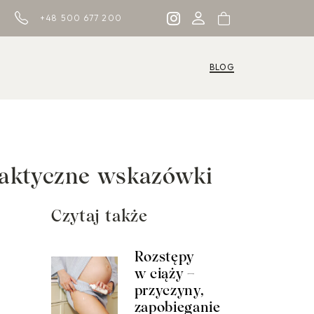
+48 500 677 200
BLOG
praktyczne wskazówki
Czytaj także
Rozstępy
w ciąży –
przyczyny,
zapobieganie