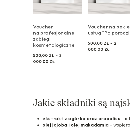
Voucher
Voucher na pakie
na profesjonalne
usług "Po porodz
zabiegi
500,00
ZŁ
–
2
kosmetologiczne
Z
000,00
ZŁ
A
500,00
ZŁ
–
2
Z
K
000,00
ZŁ
A
R
K
E
R
S
E
C
S
E
C
N
Jakie składniki są najs
E
:
N
O
:
D
ekstrakt z ogórka oraz propolisu
– in
O
olej jojoba i olej makadamia
– wspiera
D
5