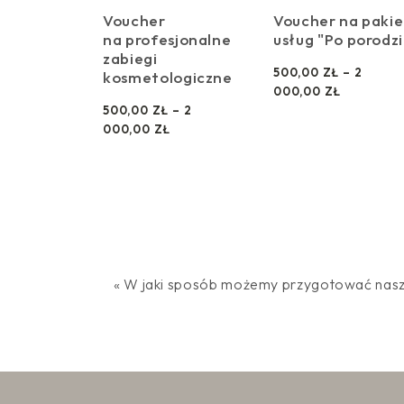
Voucher
Voucher na pakie
na profesjonalne
usług "Po porodz
zabiegi
500,00
ZŁ
–
2
kosmetologiczne
Z
000,00
ZŁ
A
500,00
ZŁ
–
2
Z
K
000,00
ZŁ
A
R
K
E
R
S
E
C
S
E
C
N
E
:
N
O
W jaki sposób możemy przygotować nasz
:
D
O
D
5
0
5
0
0
,