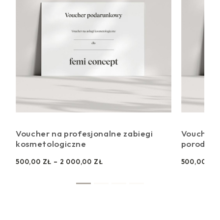
Voucher na profesjonalne zabiegi
Voucher n
kosmetologiczne
porodzie
Z
500,00
ZŁ
–
2 000,00
ZŁ
500,00
ZŁ
A
K
R
E
S