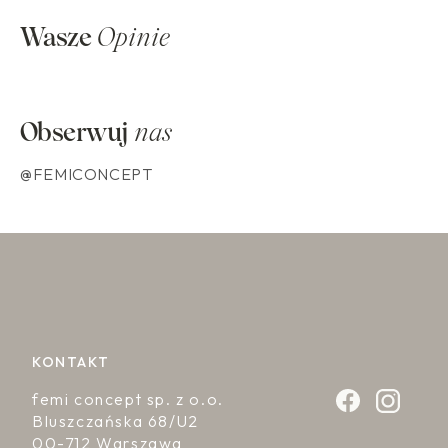
0
Wasze
Opinie
0
Z
Ł
Obserwuj
nas
@FEMICONCEPT
KONTAKT
femi concept sp. z o.o.
Bluszczańska 68/U2
00-712 Warszawa